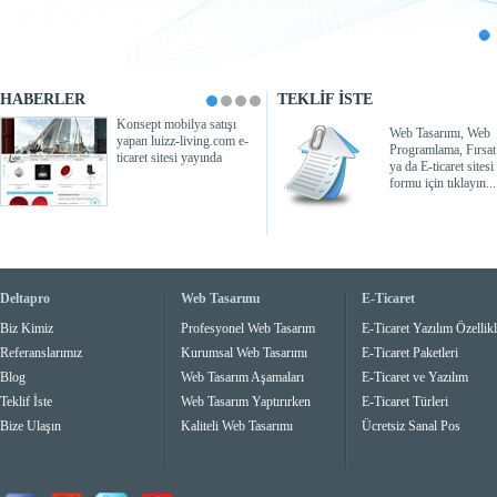
HABERLER
TEKLİF İSTE
Konsept mobilya satışı
Web Tasarımı, Web
yapan luizz-living.com e-
Programlama, Fırsat 
ticaret sitesi yayında
ya da E-ticaret sitesi 
formu için tıklayın...
Deltapro
Web Tasarımı
E-Ticaret
Biz Kimiz
Profesyonel Web Tasarım
E-Ticaret Yazılım Özellikl
Referanslarımız
Kurumsal Web Tasarımı
E-Ticaret Paketleri
Blog
Web Tasarım Aşamaları
E-Ticaret ve Yazılım
Teklif İste
Web Tasarım Yaptırırken
E-Ticaret Türleri
Bize Ulaşın
Kaliteli Web Tasarımı
Ücretsiz Sanal Pos