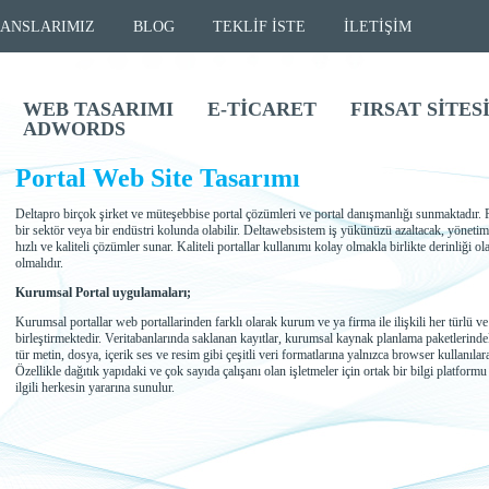
ANSLARIMIZ
BLOG
TEKLİF İSTE
İLETİŞİM
WEB TASARIMI
E-TİCARET
FIRSAT SİTES
ADWORDS
Portal Web Site Tasarımı
Deltapro birçok şirket ve müteşebbise portal çözümleri ve portal danışmanlığı sunmaktadır. Pro
bir sektör veya bir endüstri kolunda olabilir. Deltawebsistem iş yükünüzü azaltacak, yönetim 
hızlı ve kaliteli çözümler sunar. Kaliteli portallar kullanımı kolay olmakla birlikte derinliği 
olmalıdır.
Kurumsal Portal uygulamaları;
Kurumsal portallar web portallarinden farklı olarak kurum ve ya firma ile ilişkili her türlü ve
birleştirmektedir. Veritabanlarında saklanan kayıtlar, kurumsal kaynak planlama paketlerindeki
tür metin, dosya, içerik ses ve resim gibi çeşitli veri formatlarına yalnızca browser kullanıl
Özellikle dağıtık yapıdaki ve çok sayıda çalışanı olan işletmeler için ortak bir bilgi platformu 
ilgili herkesin yararına sunulur.