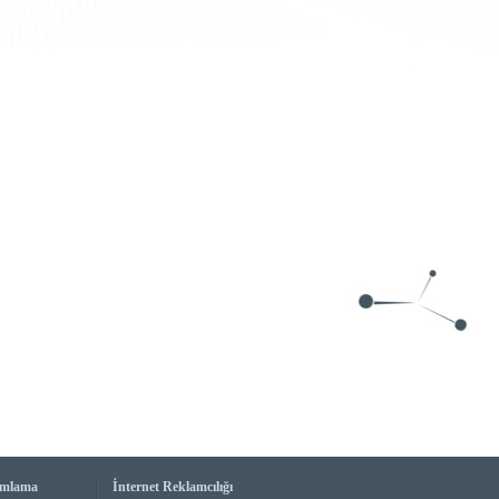
amlama
İnternet Reklamcılığı