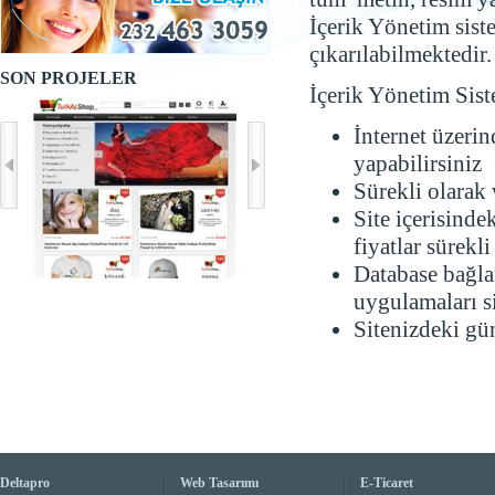
İçerik Yönetim sist
çıkarılabilmektedir.
SON PROJELER
İçerik Yönetim Sist
İnternet üzeri
yapabilirsiniz
Sürekli olarak 
Site içerisinde
fiyatlar sürekli
Database bağlan
uygulamaları si
Sitenizdeki gü
Deltapro
Web Tasarımı
E-Ticaret