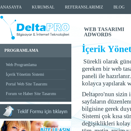
ANASAYFA
KURUMSAL
REFERANSLARIMIZ
BLOG
WEB TASARIMI
ADWORDS
İçerik Yöne
PROGRAMLAMA
Sürekli olarak günc
Web Programlama
gereken bir web tas
İçerik Yönetim Sistemi
paneli ile hazırlanı
kolayca yapılarak w
Portal Web Site Tasarımı
Deltapro'nun sizin 
Forum ve Haber Site Tasarımı
sayfaların düzenlen
bilgisine gerek duy
Sistemi çok kısa sü
değişiklikleri kola
tüm metin, resim ya 