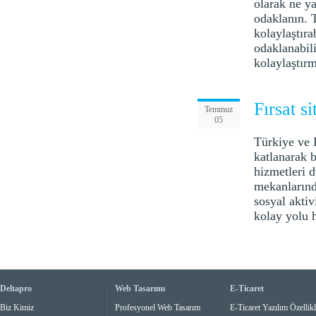
olarak ne ya
odaklanın. T
kolaylaştıra
odaklanabili
kolaylaştırm
Fırsat s
Temmuz
05
Türkiye ve D
katlanarak b
hizmetleri d
mekanlarında
sosyal aktiv
kolay yolu h
Deltapro
Web Tasarımı
E-Ticaret
Biz Kimiz
Profesyonel Web Tasarım
E-Ticaret Yazılım Özellikl