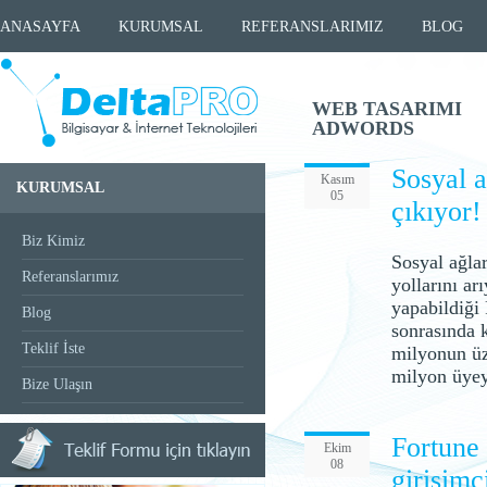
ANASAYFA
KURUMSAL
REFERANSLARIMIZ
BLOG
WEB TASARIMI
ADWORDS
Sosyal a
Kasım
KURUMSAL
05
çıkıyor!
Biz Kimiz
Sosyal ağlar
Referanslarımız
yollarını ar
yapabildiği
Blog
sonrasında 
Teklif İste
milyonun üz
milyon üyey
Bize Ulaşın
Fortune 
Ekim
08
girişimc