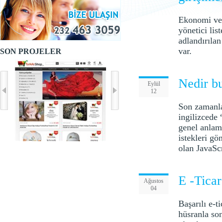
Ekonomi ve 
yönetici lis
adlandırılan
var.
SON PROJELER
Nedir b
Eylül
12
Son zamanl
ingilizcede
genel anlam
istekleri gö
olan JavaScr
E -Ticar
Ağustos
04
Başarılı e-t
hüsranla son