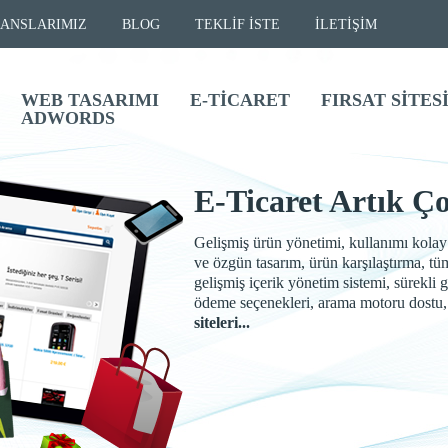
ANSLARIMIZ
BLOG
TEKLİF İSTE
İLETİŞİM
WEB TASARIMI
E-TİCARET
FIRSAT SİTES
ADWORDS
E-Ticaret Artık Ç
Gelişmiş ürün yönetimi, kullanımı kolay
ve özgün tasarım, ürün karşılaştırma, tü
gelişmiş içerik yönetim sistemi, sürekli ge
ödeme seçenekleri, arama motoru dostu,
siteleri...