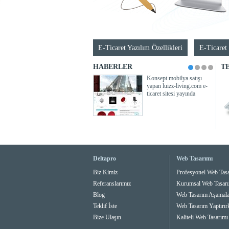
E-Ticaret Yazılım Özellikleri
E-Ticaret 
HABERLER
TE
Konsept mobilya satışı
yapan luizz-living.com e-
ticaret sitesi yayında
Deltapro
Web Tasarımı
Biz Kimiz
Profesyonel Web Tas
Referanslarımız
Kurumsal Web Tasar
Blog
Web Tasarım Aşamala
Teklif İste
Web Tasarım Yaptırır
Bize Ulaşın
Kaliteli Web Tasarımı