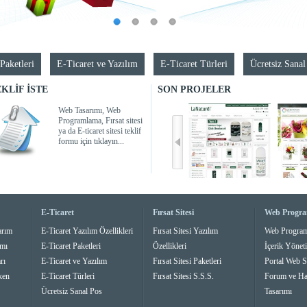
Paketleri
E-Ticaret ve Yazılım
E-Ticaret Türleri
Ücretsiz Sanal
KLİF İSTE
SON PROJELER
Web Tasarımı, Web
Programlama, Fırsat sitesi
ya da E-ticaret sitesi teklif
formu için tıklayın...
E-Ticaret
Fırsat Sitesi
Web Progr
arım
E-Ticaret Yazılım Özellikleri
Fırsat Sitesi Yazılım
Web Progra
ımı
E-Ticaret Paketleri
Özellikleri
İçerik Yönet
rı
E-Ticaret ve Yazılım
Fırsat Sitesi Paketleri
Portal Web S
ken
E-Ticaret Türleri
Fırsat Sitesi S.S.S.
Forum ve Ha
Ücretsiz Sanal Pos
Tasarımı