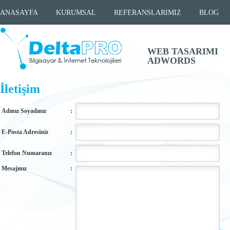
ANASAYFA
KURUMSAL
REFERANSLARIMIZ
BLOG
WEB TASARIMI
ADWORDS
İletişim
Adınız Soyadınız
:
E-Posta Adresiniz
:
Telefon Numaranız
:
Mesajınız
: