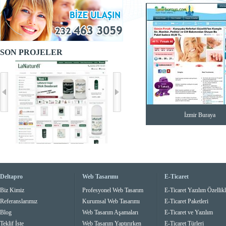
SON PROJELER
İzmir Buraya
Deltapro
Web Tasarımı
E-Ticaret
Biz Kimiz
Profesyonel Web Tasarım
E-Ticaret Yazılım Özellikl
Referanslarımız
Kurumsal Web Tasarımı
E-Ticaret Paketleri
Blog
Web Tasarım Aşamaları
E-Ticaret ve Yazılım
Teklif İste
Web Tasarım Yaptırırken
E-Ticaret Türleri